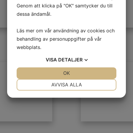
Genom att klicka på "OK" samtycker du till
dessa ändamål.
Läs mer om vår användning av cookies och
behandling av personuppgifter på vår
webbplats.
VISA
DETALJER
JA
NEJ
OK
JA
NEJ
NÖDVÄNDIG
INSTÄLLNINGAR
AVVISA ALLA
JA
NEJ
JA
NEJ
MARKNADSFÖRING
STATISTIK