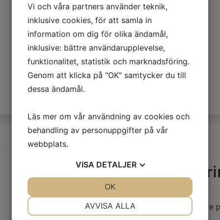
Vi och våra partners använder teknik,
Passar till 4-20 tons hydraulvagnarna
inklusive cookies, för att samla in
Innehåller: 2 st justerbara stöttor samt sling
information om dig för olika ändamål,
Används med fördel tillsammans med gejdrar
inklusive: bättre användarupplevelse,
funktionalitet, statistik och marknadsföring.
Genom att klicka på "OK" samtycker du till
dessa ändamål.
Läs mer om vår användning av cookies och
behandling av personuppgifter på vår
webbplats.
Väglysen och parker
VISA
DETALJER
JA
NEJ
OK
JA
NEJ
Passar till 3-20 tons hydraulvagnarna
NÖDVÄNDIG
INSTÄLLNINGAR
AVVISA ALLA
Innehåller: Kit för att köra hydraulvagn säkrare 