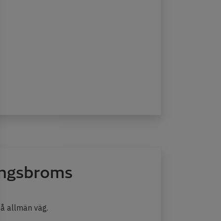
ingsbroms
på allmän väg.