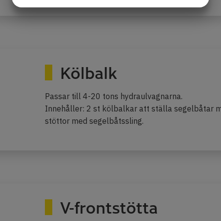
JA
NEJ
JA
NEJ
MARKNADSFÖRING
STATISTIK
Kölbalk
Passar till 4-20 tons hydraulvagnarna.
Innehåller: 2 st kölbalkar att ställa segelbåtar
stöttor med segelbåtssling.
V-frontstötta