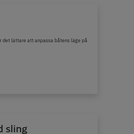
ör det lättare att anpassa båtens läge på
 sling