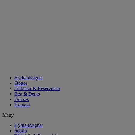
Hoppa
till
innehåll
Hydraulvagnar
Stöttor
Tillbehör & Reservdelar
Beg & Demo
Om oss
Kontakt
Meny
Hydraulvagnar
Stöttor