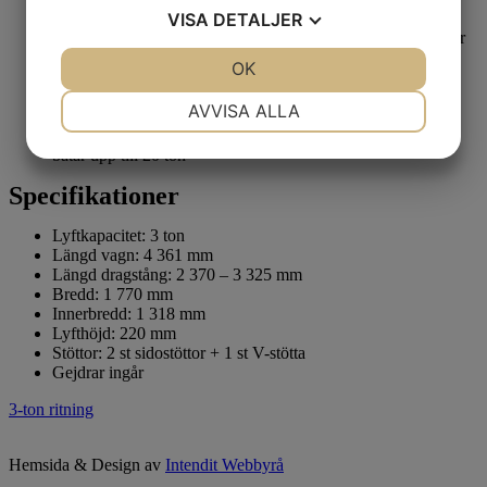
VISA
DETALJER
elmanövrerad
Alla lyftpunkter manövreras individuellt för finjustering eller
samtidigt.
JA
NEJ
OK
JA
NEJ
Levereras fullt driftklar med manuell hydraulik, justerbara
sidosidostöttor med stora anliggningsytor och V-stötta för
NÖDVÄNDIG
INSTÄLLNINGAR
AVVISA ALLA
fören samt kul- eller traktordrag
Verkstadsvagnen finns även i
större versioner
(4-20 ton) för
JA
NEJ
JA
NEJ
båtar upp till 20 ton
MARKNADSFÖRING
STATISTIK
Specifikationer
Lyftkapacitet: 3 ton
Längd vagn: 4 361 mm
Längd dragstång: 2 370 – 3 325 mm
Bredd: 1 770 mm
Innerbredd: 1 318 mm
Lyfthöjd: 220 mm
Stöttor: 2 st sidostöttor + 1 st V-stötta
Gejdrar ingår
3-ton ritning
Hemsida & Design av
Intendit Webbyrå