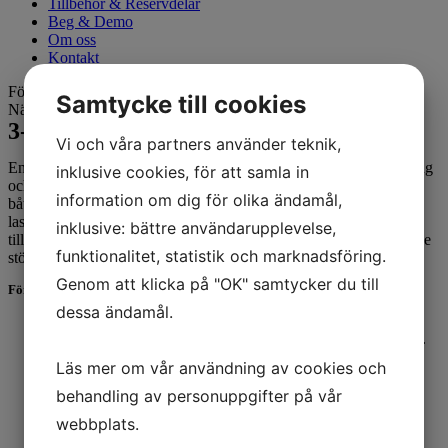
Tillbehör & Reservdelar
Beg & Demo
Om oss
Kontakt
Föregående bild
Samtycke till cookies
Nästa bild
3-ton Verkstadsvagnen
Vi och våra partners använder teknik,
En behändig vagn för båtar lupp till 3 ton för verkstad, båthantering
inklusive cookies, för att samla in
och uppläggning på varv och
information om dig för olika ändamål,
båtklubbar. Den kan dras med fyrhjuling, bil, traktor eller
lastmaskin. På ett slätt underlag kan man
inklusive: bättre användarupplevelse,
till och med dra den för hand. Konstruktionen är samma som för de
funktionalitet, statistik och marknadsföring.
större vagnarna.
Genom att klicka på "OK" samtycker du till
Fördelar med 3 ton – verkstadsvagnen:
dessa ändamål.
Trygg säker och effektiv att använda.
Lättmanövrerad i trånga utrymmen på grund av vändskivan.
Lätthanterad och minimalt servicebehov
Läs mer om vår användning av cookies och
Lättrullad även för hand, med fyrhjuling eller dragfordon
Chassit består av en kraftig helgalvad U-formad balk med
behandling av personuppgifter på vår
hydraulcylindrar och slangar väl skyddade
webbplats.
Går att använda på sjösättningsramp
Finns med manuell pumphydraulik, maskinhydraulik eller